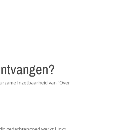
 ontvangen?
uurzame Inzetbaarheid van “Over
dit gedachtengoed werkt Linxx.