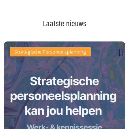
Laatste
nieuws
Werk-
Strategische Personeelsplanning
en
kennissessie:
Strategische
personeelsplanning