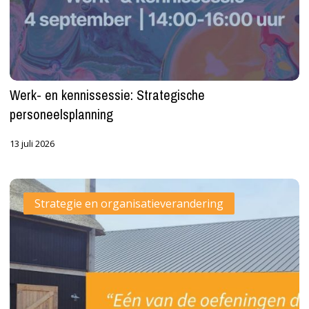
Werk- en kennissessie: Strategische
personeelsplanning
13 juli 2026
Visualisatie
Strategie en organisatieverandering
maakt
de
toekomst
ineens
concreet