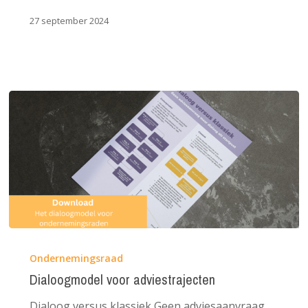
27 september 2024
Dialoogmodel
voor
Ondernemingsraad
adviestrajecten
Dialoogmodel voor adviestrajecten
Dialoog versus klassiek Geen adviesaanvraag