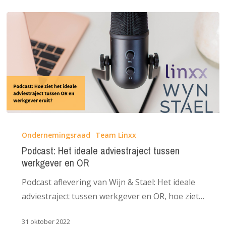
Podcast:
Het
Ondernemingsraad
Team Linxx
ideale
Podcast: Het ideale adviestraject tussen
werkgever en OR
adviestraject
tussen
Podcast aflevering van Wijn & Stael: Het ideale
werkgever
adviestraject tussen werkgever en OR, hoe ziet…
en
OR
31 oktober 2022