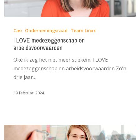
I
LOVE
Cao
Ondernemingsraad
Team Linxx
medezeggenschap
I LOVE medezeggenschap en
arbeidsvoorwaarden
en
arbeidsvoorwaarden
Oké ik zeg het niet meer stiekem: I LOVE
medezeggenschap en arbeidsvoorwaarden Zo’n
drie jaar…
19 februari 2024