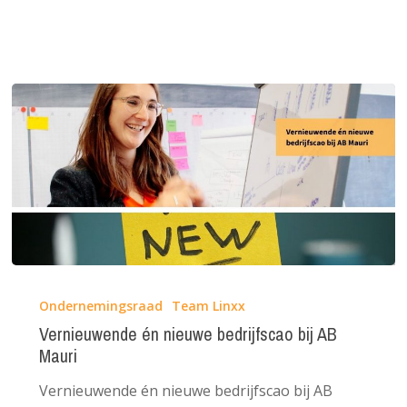
Vernieuwende
én
Ondernemingsraad
Team Linxx
nieuwe
Vernieuwende én nieuwe bedrijfscao bij AB
Mauri
bedrijfscao
bij
Vernieuwende én nieuwe bedrijfscao bij AB
AB