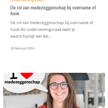
Ondernemingsraad
van
De rol van medezeggenschap bij overname of
fusie
medezeggenschap
bij
De rol van medezeggenschap bij overname of
overname
fusie Als ondernemingsraad weet je
of
waarschijnlijk wel dat…
fusie
20 februari 2024