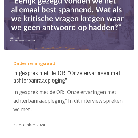
In
gesprek
Ondernemingsraad
met
In gesprek met de OR: “Onze ervaringen met
achterbanraadpleging”
de
OR:
In gesprek met de OR: “Onze ervaringen met
“Onze
achterbanraadpleging” In dit interview spreken
ervaringen
we met…
met
achterbanraadpleging”
2 december 2024