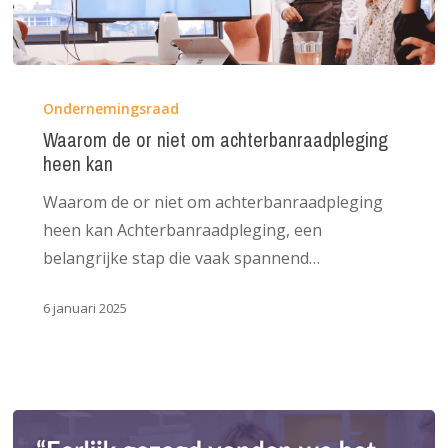
Waarom
de
Ondernemingsraad
or
Waarom de or niet om achterbanraadpleging
heen kan
niet
om
Waarom de or niet om achterbanraadpleging
achterbanraadpleging
heen kan Achterbanraadpleging, een
heen
belangrijke stap die vaak spannend…
kan
6 januari 2025