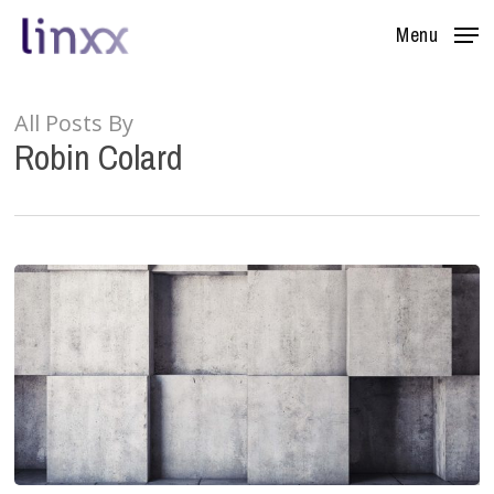
Skip
Menu
to
main
content
All Posts By
Robin Colard