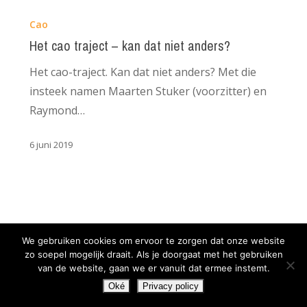
Het
cao
Cao
traject
Het cao traject – kan dat niet anders?
–
Het cao-traject. Kan dat niet anders? Met die
kan
insteek namen Maarten Stuker (voorzitter) en
dat
Raymond…
niet
anders?
6 juni 2019
We gebruiken cookies om ervoor te zorgen dat onze website
zo soepel mogelijk draait. Als je doorgaat met het gebruiken
van de website, gaan we er vanuit dat ermee instemt.
Oké
Privacy policy