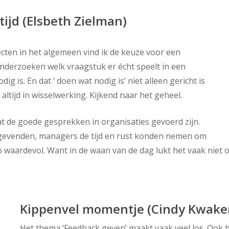
tijd (Elsbeth Zielman)
ecten in het algemeen vind ik de keuze voor een
onderzoeken welk vraagstuk er écht speelt in een
g is. En dat ‘ doen wat nodig is’ niet alleen gericht is
ltijd in wisselwerking. Kijkend naar het geheel.
dat de goede gesprekken in organisaties gevoerd zijn.
nggevenden, managers de tijd en rust konden nemen om
zo waardevol. Want in de waan van de dag lukt het vaak niet 
Kippenvel momentje (Cindy Kwake
Het thema ‘Feedback geven’ maakt vaak veel los. Ook bi