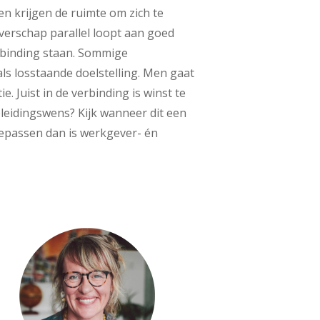
en krijgen de ruimte om zich te
everschap parallel loopt aan goed
rbinding staan. Sommige
ls losstaande doelstelling. Men gaat
e. Juist in de verbinding is winst te
pleidingswens? Kijk wanneer dit een
toepassen dan is werkgever- én