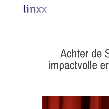
Skip
to
main
content
Achter de 
impactvolle e