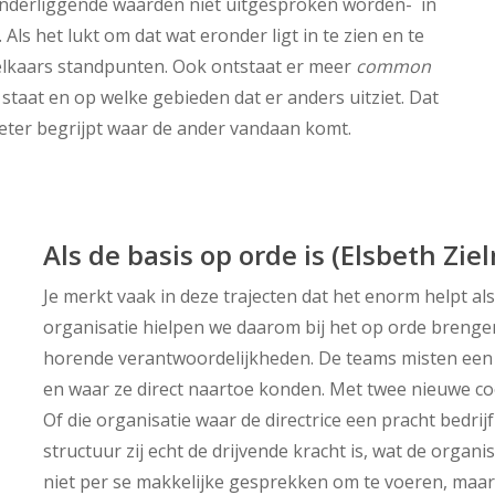
nderliggende waarden niet uitgesproken worden- in
ls het lukt om dat wat eronder ligt in te zien en te
elkaars standpunten. Ook ontstaat er meer
common
staat en op welke gebieden dat er anders uitziet. Dat
eter begrijpt waar de ander vandaan komt.
Als de basis op orde is (Elsbeth Zie
Je merkt vaak in deze trajecten dat het enorm helpt als 
organisatie hielpen we daarom bij het op orde breng
horende verantwoordelijkheden. De teams misten een le
en waar ze direct naartoe konden. Met twee nieuwe coö
Of die organisatie waar de directrice een pracht bedr
structuur zij echt de drijvende kracht is, wat de organ
niet per se makkelijke gesprekken om te voeren, maar g