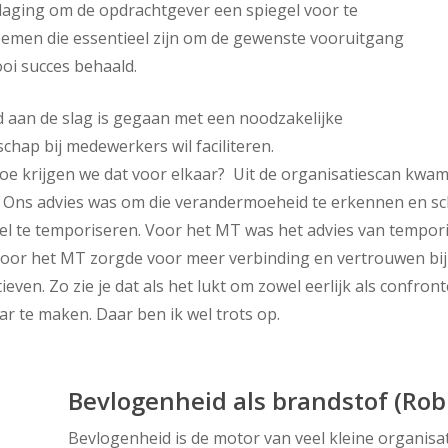
tdaging om de opdrachtgever een spiegel voor te
oemen die essentieel zijn om de gewenste vooruitgang
ooi succes behaald.
 aan de slag is gegaan met een noodzakelijke
hap bij medewerkers wil faciliteren.
oe krijgen we dat voor elkaar? Uit de organisatiescan kwa
 Ons advies was om die verandermoeheid te erkennen en s
l te temporiseren. Voor het MT was het advies van tempori
oor het MT zorgde voor meer verbinding en vertrouwen bij
even. Zo zie je dat als het lukt om zowel eerlijk als confron
r te maken. Daar ben ik wel trots op.
Bevlogenheid als brandstof (Rob
Bevlogenheid is de motor van veel kleine organisat