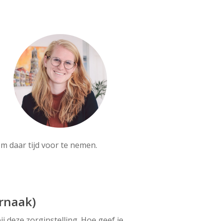
om daar tijd voor te nemen.
rnaak)
j deze zorginstelling. Hoe geef je