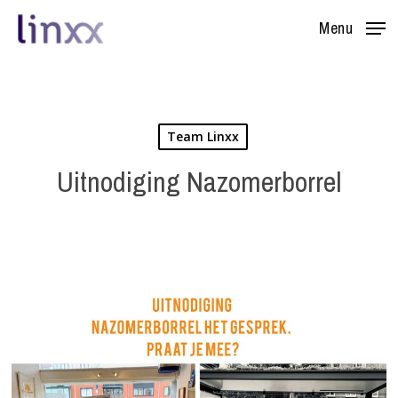
Skip
Menu
to
main
content
Team Linxx
Uitnodiging Nazomerborrel