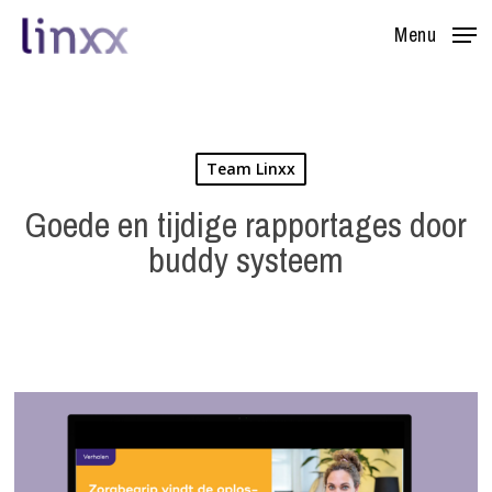
Skip
Menu
to
main
content
Team Linxx
Goede en tijdige rapportages door
buddy systeem