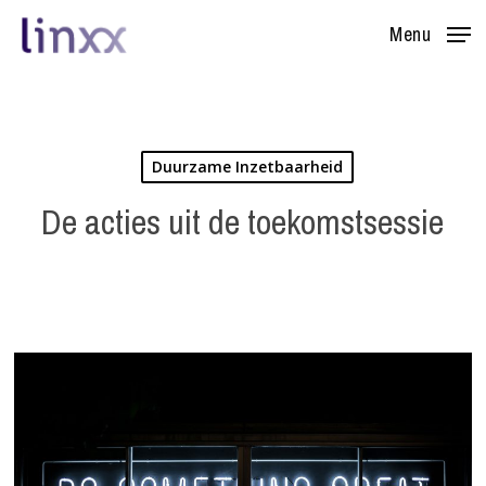
Skip
Menu
to
main
content
Duurzame Inzetbaarheid
De acties uit de toekomstsessie