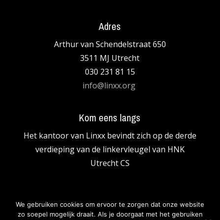
Adres
Arthur van Schendelstraat 650
3511 MJ Utrecht
030 231 81 15
info@linxx.org
Kom eens langs
Het kantoor van Linxx bevind
t
zich op de derde
verdieping van de linkervleugel van HNK
Utrecht
CS
We gebruiken cookies om ervoor te zorgen dat onze website
©
2026
Linxx |
Webdesign by Snugger
zo soepel mogelijk draait. Als je doorgaat met het gebruiken