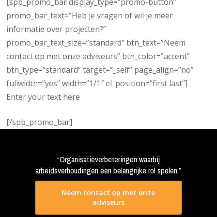
[spb_promo_bar display_type=”promo-button”
promo_bar_text=”Heb je vragen of wil je meer
informatie over projecten?”
promo_bar_text_size=”standard” btn_text=”Neem
contact op met onze adviseurs” btn_color=”accent”
btn_type=”standard” target=”_self” page_align=”no”
fullwidth=”yes” width=”1/1″ el_position=”first last”]
Enter your text here
[/spb_promo_bar]
“Organisatieverbeteringen waarbij
arbeidsverhoudingen een belangrijke rol spelen.”
Neem contact op met onze
adviseurs