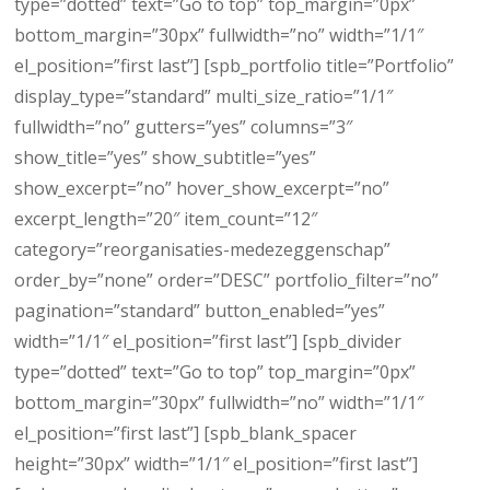
type=”dotted” text=”Go to top” top_margin=”0px”
bottom_margin=”30px” fullwidth=”no” width=”1/1″
el_position=”first last”] [spb_portfolio title=”Portfolio”
display_type=”standard” multi_size_ratio=”1/1″
fullwidth=”no” gutters=”yes” columns=”3″
show_title=”yes” show_subtitle=”yes”
show_excerpt=”no” hover_show_excerpt=”no”
excerpt_length=”20″ item_count=”12″
category=”reorganisaties-medezeggenschap”
order_by=”none” order=”DESC” portfolio_filter=”no”
pagination=”standard” button_enabled=”yes”
width=”1/1″ el_position=”first last”] [spb_divider
type=”dotted” text=”Go to top” top_margin=”0px”
bottom_margin=”30px” fullwidth=”no” width=”1/1″
el_position=”first last”] [spb_blank_spacer
height=”30px” width=”1/1″ el_position=”first last”]