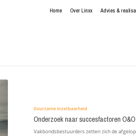
Home
Over Linxx
Advies & realisa
Onderzoek
naar
succesfactoren
O&O
Duurzame Inzetbaarheid
fondsen
Onderzoek naar succesfactoren O&O
Vakbondsbestuurders zetten zich de afgelope