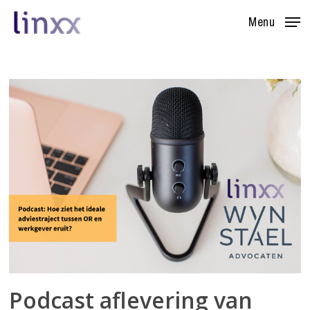
Skip
Menu
to
main
content
Podcast aflevering van